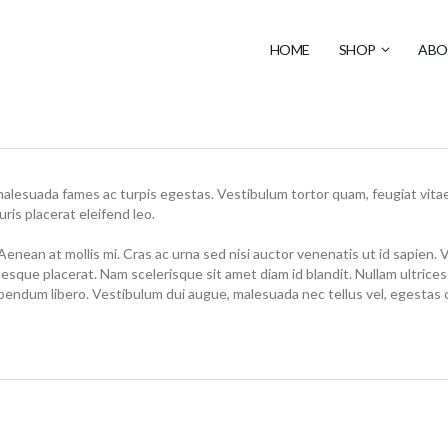
HOME
SHOP
ABO
lesuada fames ac turpis egestas. Vestibulum tortor quam, feugiat vitae, 
is placerat eleifend leo.
Aenean at mollis mi. Cras ac urna sed nisi auctor venenatis ut id sapien
esque placerat. Nam scelerisque sit amet diam id blandit. Nullam ultrices l
bibendum libero. Vestibulum dui augue, malesuada nec tellus vel, egesta