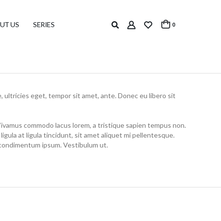
UT US
SERIES
0
ultricies eget, tempor sit amet, ante. Donec eu libero sit
. Vivamus commodo lacus lorem, a tristique sapien tempus non.
igula at ligula tincidunt, sit amet aliquet mi pellentesque.
s condimentum ipsum. Vestibulum ut.